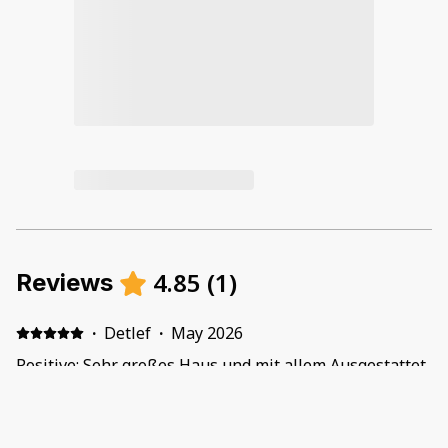
4.85
(
1
)
Reviews
·
Detlef
·
May 2026
Positive: Sehr großes Haus und mit allem Ausgestattet
was man so im Urlaub braucht. Die Lage war nicht
weit von der Main Street entfernt ... ca. 5 Minuten zu
Fuß. Das Haus verfügt über ein Doppelbett und 3