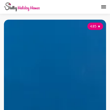
4.85
★